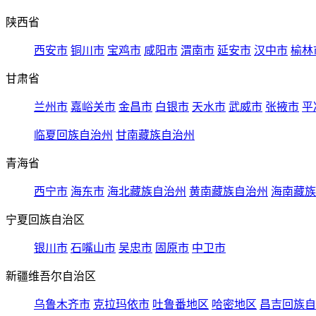
陕西省
西安市
铜川市
宝鸡市
咸阳市
渭南市
延安市
汉中市
榆林
甘肃省
兰州市
嘉峪关市
金昌市
白银市
天水市
武威市
张掖市
平
临夏回族自治州
甘南藏族自治州
青海省
西宁市
海东市
海北藏族自治州
黄南藏族自治州
海南藏族
宁夏回族自治区
银川市
石嘴山市
吴忠市
固原市
中卫市
新疆维吾尔自治区
乌鲁木齐市
克拉玛依市
吐鲁番地区
哈密地区
昌吉回族自