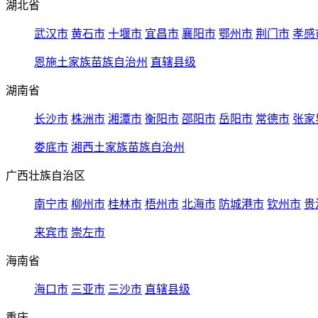
湖北省
武汉市
黄石市
十堰市
宜昌市
襄阳市
鄂州市
荆门市
孝感
恩施土家族苗族自治州
直辖县级
湖南省
长沙市
株洲市
湘潭市
衡阳市
邵阳市
岳阳市
常德市
张家
娄底市
湘西土家族苗族自治州
广西壮族自治区
南宁市
柳州市
桂林市
梧州市
北海市
防城港市
钦州市
贵
来宾市
崇左市
海南省
海口市
三亚市
三沙市
直辖县级
重庆