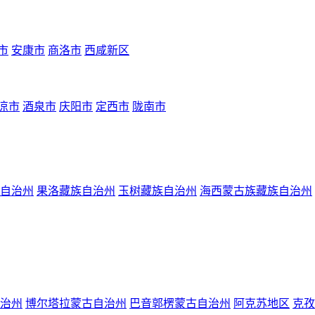
市
安康市
商洛市
西咸新区
凉市
酒泉市
庆阳市
定西市
陇南市
自治州
果洛藏族自治州
玉树藏族自治州
海西蒙古族藏族自治州
治州
博尔塔拉蒙古自治州
巴音郭楞蒙古自治州
阿克苏地区
克孜