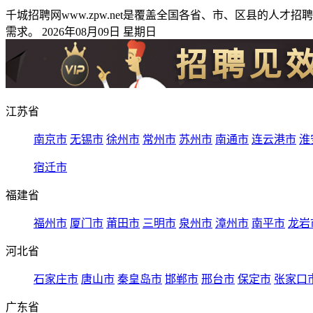
千城招聘网www.zpw.net是覆盖全国各省、市、区县的
需求。 2026年08月09日 星期日
江苏省
南京市
无锡市
徐州市
常州市
苏州市
南通市
连云港市
淮
宿迁市
福建省
福州市
厦门市
莆田市
三明市
泉州市
漳州市
南平市
龙岩
河北省
石家庄市
唐山市
秦皇岛市
邯郸市
邢台市
保定市
张家口
广东省