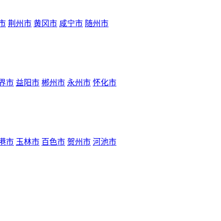
市
荆州市
黄冈市
咸宁市
随州市
界市
益阳市
郴州市
永州市
怀化市
港市
玉林市
百色市
贺州市
河池市