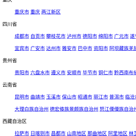
重庆市
重庆
两江新区
四川省
成都市
自贡市
攀枝花市
泸州市
德阳市
绵阳市
广元市
遂
宜宾市
广安市
达州市
雅安市
巴中市
资阳市
阿坝藏族羌
贵州省
贵阳市
六盘水市
遵义市
安顺市
毕节市
铜仁市
黔西南布
云南省
昆明市
曲靖市
玉溪市
保山市
昭通市
丽江市
普洱市
临沧
大理白族自治州
德宏傣族景颇族自治州
怒江傈僳族自治
西藏自治区
拉萨市
日喀则市
昌都市
山南地区
那曲地区
阿里地区
林