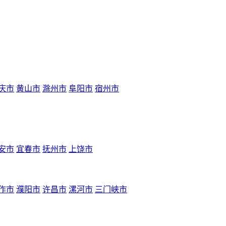
庆市
黄山市
滁州市
阜阳市
宿州市
安市
宜春市
抚州市
上饶市
作市
濮阳市
许昌市
漯河市
三门峡市