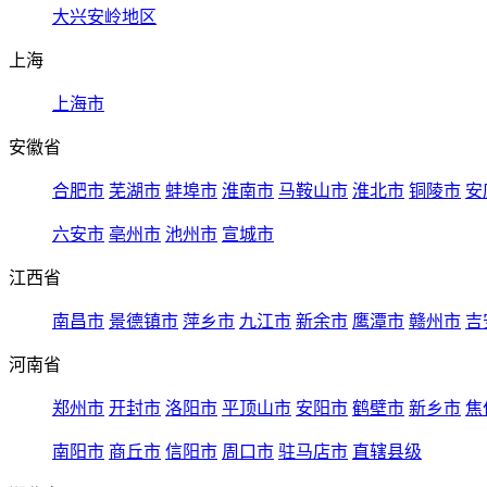
大兴安岭地区
上海
上海市
安徽省
合肥市
芜湖市
蚌埠市
淮南市
马鞍山市
淮北市
铜陵市
安
六安市
亳州市
池州市
宣城市
江西省
南昌市
景德镇市
萍乡市
九江市
新余市
鹰潭市
赣州市
吉
河南省
郑州市
开封市
洛阳市
平顶山市
安阳市
鹤壁市
新乡市
焦
南阳市
商丘市
信阳市
周口市
驻马店市
直辖县级