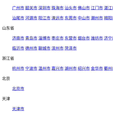
广州市
韶关市
深圳市
珠海市
汕头市
佛山市
江门市
湛江
汕尾市
河源市
阳江市
清远市
东莞市
中山市
潮州市
揭阳
山东省
济南市
青岛市
淄博市
枣庄市
东营市
烟台市
潍坊市
济宁
临沂市
德州市
聊城市
滨州市
菏泽市
浙江省
杭州市
宁波市
温州市
嘉兴市
湖州市
绍兴市
金华市
衢州
北京
北京市
天津
天津市