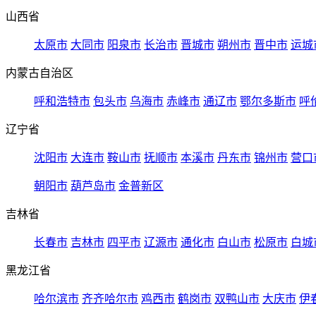
山西省
太原市
大同市
阳泉市
长治市
晋城市
朔州市
晋中市
运城
内蒙古自治区
呼和浩特市
包头市
乌海市
赤峰市
通辽市
鄂尔多斯市
呼
辽宁省
沈阳市
大连市
鞍山市
抚顺市
本溪市
丹东市
锦州市
营口
朝阳市
葫芦岛市
金普新区
吉林省
长春市
吉林市
四平市
辽源市
通化市
白山市
松原市
白城
黑龙江省
哈尔滨市
齐齐哈尔市
鸡西市
鹤岗市
双鸭山市
大庆市
伊