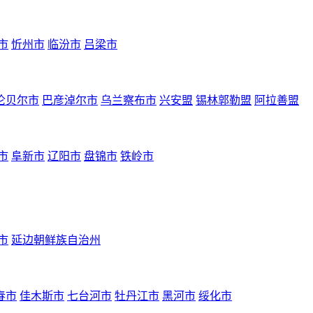
市
忻州市
临汾市
吕梁市
伦贝尔市
巴彦淖尔市
乌兰察布市
兴安盟
锡林郭勒盟
阿拉善盟
市
阜新市
辽阳市
盘锦市
铁岭市
市
延边朝鲜族自治州
春市
佳木斯市
七台河市
牡丹江市
黑河市
绥化市