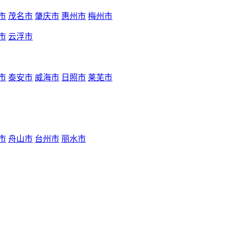
市
茂名市
肇庆市
惠州市
梅州市
市
云浮市
市
泰安市
威海市
日照市
莱芜市
市
舟山市
台州市
丽水市