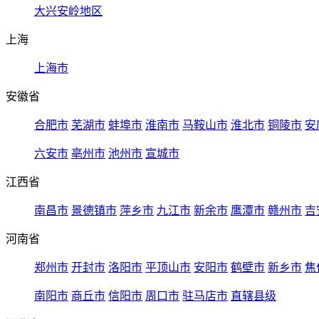
大兴安岭地区
上海
上海市
安徽省
合肥市
芜湖市
蚌埠市
淮南市
马鞍山市
淮北市
铜陵市
安
六安市
亳州市
池州市
宣城市
江西省
南昌市
景德镇市
萍乡市
九江市
新余市
鹰潭市
赣州市
吉
河南省
郑州市
开封市
洛阳市
平顶山市
安阳市
鹤壁市
新乡市
焦
南阳市
商丘市
信阳市
周口市
驻马店市
直辖县级