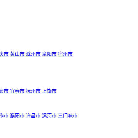
庆市
黄山市
滁州市
阜阳市
宿州市
安市
宜春市
抚州市
上饶市
作市
濮阳市
许昌市
漯河市
三门峡市