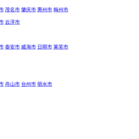
市
茂名市
肇庆市
惠州市
梅州市
市
云浮市
市
泰安市
威海市
日照市
莱芜市
市
舟山市
台州市
丽水市