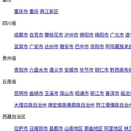
重庆市
重庆
两江新区
四川省
成都市
自贡市
攀枝花市
泸州市
德阳市
绵阳市
广元市
遂
宜宾市
广安市
达州市
雅安市
巴中市
资阳市
阿坝藏族羌
贵州省
贵阳市
六盘水市
遵义市
安顺市
毕节市
铜仁市
黔西南布
云南省
昆明市
曲靖市
玉溪市
保山市
昭通市
丽江市
普洱市
临沧
大理白族自治州
德宏傣族景颇族自治州
怒江傈僳族自治
西藏自治区
拉萨市
日喀则市
昌都市
山南地区
那曲地区
阿里地区
林