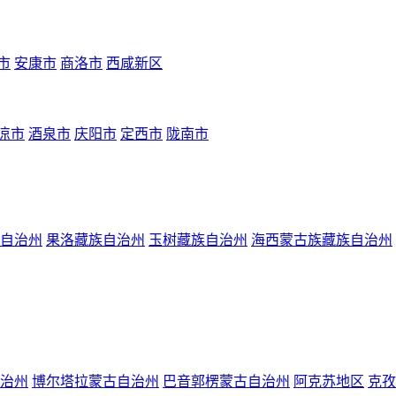
市
安康市
商洛市
西咸新区
凉市
酒泉市
庆阳市
定西市
陇南市
自治州
果洛藏族自治州
玉树藏族自治州
海西蒙古族藏族自治州
治州
博尔塔拉蒙古自治州
巴音郭楞蒙古自治州
阿克苏地区
克孜