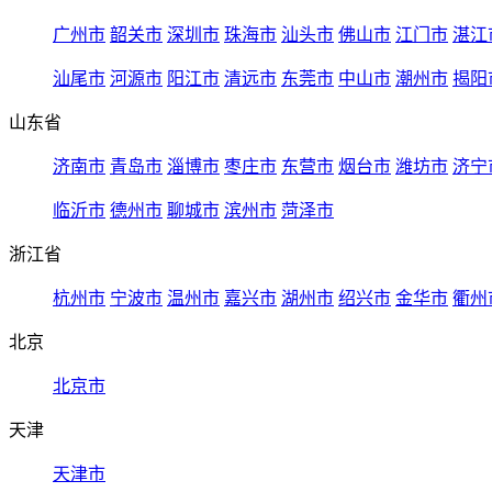
广州市
韶关市
深圳市
珠海市
汕头市
佛山市
江门市
湛江
汕尾市
河源市
阳江市
清远市
东莞市
中山市
潮州市
揭阳
山东省
济南市
青岛市
淄博市
枣庄市
东营市
烟台市
潍坊市
济宁
临沂市
德州市
聊城市
滨州市
菏泽市
浙江省
杭州市
宁波市
温州市
嘉兴市
湖州市
绍兴市
金华市
衢州
北京
北京市
天津
天津市