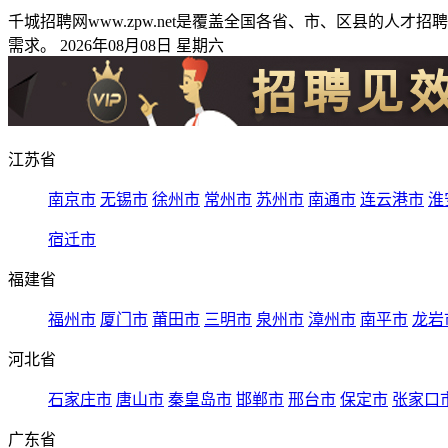
千城招聘网www.zpw.net是覆盖全国各省、市、区县的
需求。 2026年08月08日 星期六
江苏省
南京市
无锡市
徐州市
常州市
苏州市
南通市
连云港市
淮
宿迁市
福建省
福州市
厦门市
莆田市
三明市
泉州市
漳州市
南平市
龙岩
河北省
石家庄市
唐山市
秦皇岛市
邯郸市
邢台市
保定市
张家口
广东省