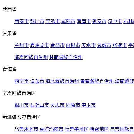
陕西省
西安市
铜川市
宝鸡市
咸阳市
渭南市
延安市
汉中市
榆林
甘肃省
兰州市
嘉峪关市
金昌市
白银市
天水市
武威市
张掖市
平
临夏回族自治州
甘南藏族自治州
青海省
西宁市
海东市
海北藏族自治州
黄南藏族自治州
海南藏族
宁夏回族自治区
银川市
石嘴山市
吴忠市
固原市
中卫市
新疆维吾尔自治区
乌鲁木齐市
克拉玛依市
吐鲁番地区
哈密地区
昌吉回族自