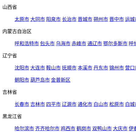
山西省
太原市
大同市
阳泉市
长治市
晋城市
朔州市
晋中市
运城
内蒙古自治区
呼和浩特市
包头市
乌海市
赤峰市
通辽市
鄂尔多斯市
呼
辽宁省
沈阳市
大连市
鞍山市
抚顺市
本溪市
丹东市
锦州市
营口
朝阳市
葫芦岛市
金普新区
吉林省
长春市
吉林市
四平市
辽源市
通化市
白山市
松原市
白城
黑龙江省
哈尔滨市
齐齐哈尔市
鸡西市
鹤岗市
双鸭山市
大庆市
伊