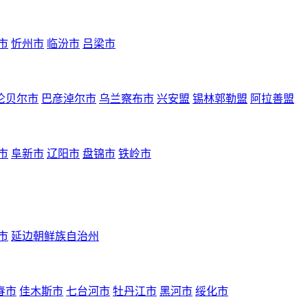
市
忻州市
临汾市
吕梁市
伦贝尔市
巴彦淖尔市
乌兰察布市
兴安盟
锡林郭勒盟
阿拉善盟
市
阜新市
辽阳市
盘锦市
铁岭市
市
延边朝鲜族自治州
春市
佳木斯市
七台河市
牡丹江市
黑河市
绥化市