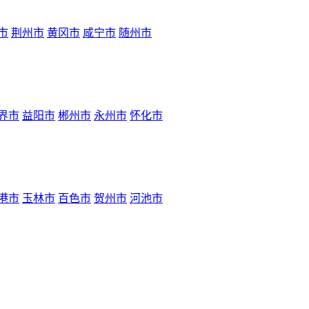
市
荆州市
黄冈市
咸宁市
随州市
界市
益阳市
郴州市
永州市
怀化市
港市
玉林市
百色市
贺州市
河池市