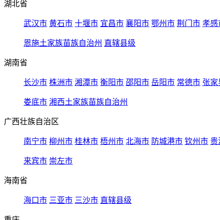
湖北省
武汉市
黄石市
十堰市
宜昌市
襄阳市
鄂州市
荆门市
孝感
恩施土家族苗族自治州
直辖县级
湖南省
长沙市
株洲市
湘潭市
衡阳市
邵阳市
岳阳市
常德市
张家
娄底市
湘西土家族苗族自治州
广西壮族自治区
南宁市
柳州市
桂林市
梧州市
北海市
防城港市
钦州市
贵
来宾市
崇左市
海南省
海口市
三亚市
三沙市
直辖县级
重庆