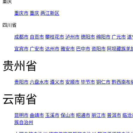
重庆
重庆市
重庆
两江新区
四川省
成都市
自贡市
攀枝花市
泸州市
德阳市
绵阳市
广元市
遂
宜宾市
广安市
达州市
雅安市
巴中市
资阳市
阿坝藏族羌
贵州省
贵阳市
六盘水市
遵义市
安顺市
毕节市
铜仁市
黔西南布
云南省
昆明市
曲靖市
玉溪市
保山市
昭通市
丽江市
普洱市
临沧
族自治州