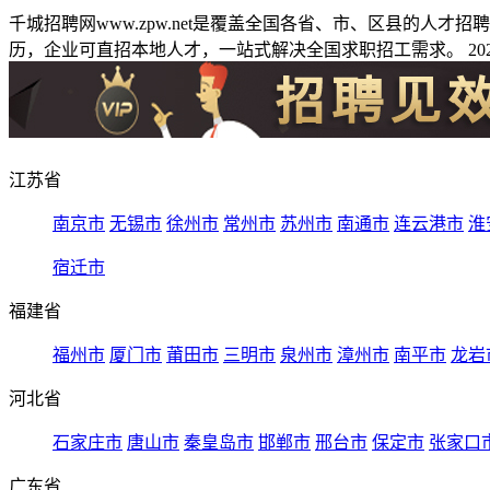
千城招聘网www.zpw.net是覆盖全国各省、市、区县的人
历，企业可直招本地人才，一站式解决全国求职招工需求。 2026
江苏省
南京市
无锡市
徐州市
常州市
苏州市
南通市
连云港市
淮
宿迁市
福建省
福州市
厦门市
莆田市
三明市
泉州市
漳州市
南平市
龙岩
河北省
石家庄市
唐山市
秦皇岛市
邯郸市
邢台市
保定市
张家口
广东省