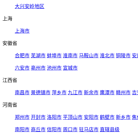
大兴安岭地区
上海
上海市
安徽省
合肥市
芜湖市
蚌埠市
淮南市
马鞍山市
淮北市
铜陵市
安
六安市
亳州市
池州市
宣城市
江西省
南昌市
景德镇市
萍乡市
九江市
新余市
鹰潭市
赣州市
吉
河南省
郑州市
开封市
洛阳市
平顶山市
安阳市
鹤壁市
新乡市
焦
南阳市
商丘市
信阳市
周口市
驻马店市
直辖县级