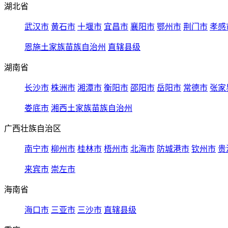
湖北省
武汉市
黄石市
十堰市
宜昌市
襄阳市
鄂州市
荆门市
孝感
恩施土家族苗族自治州
直辖县级
湖南省
长沙市
株洲市
湘潭市
衡阳市
邵阳市
岳阳市
常德市
张家
娄底市
湘西土家族苗族自治州
广西壮族自治区
南宁市
柳州市
桂林市
梧州市
北海市
防城港市
钦州市
贵
来宾市
崇左市
海南省
海口市
三亚市
三沙市
直辖县级