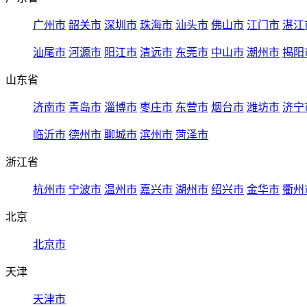
广州市
韶关市
深圳市
珠海市
汕头市
佛山市
江门市
湛江
汕尾市
河源市
阳江市
清远市
东莞市
中山市
潮州市
揭阳
山东省
济南市
青岛市
淄博市
枣庄市
东营市
烟台市
潍坊市
济宁
临沂市
德州市
聊城市
滨州市
菏泽市
浙江省
杭州市
宁波市
温州市
嘉兴市
湖州市
绍兴市
金华市
衢州
北京
北京市
天津
天津市