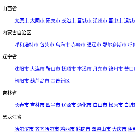
山西省
太原市
大同市
阳泉市
长治市
晋城市
朔州市
晋中市
运城
内蒙古自治区
呼和浩特市
包头市
乌海市
赤峰市
通辽市
鄂尔多斯市
呼
辽宁省
沈阳市
大连市
鞍山市
抚顺市
本溪市
丹东市
锦州市
营口
朝阳市
葫芦岛市
金普新区
吉林省
长春市
吉林市
四平市
辽源市
通化市
白山市
松原市
白城
黑龙江省
哈尔滨市
齐齐哈尔市
鸡西市
鹤岗市
双鸭山市
大庆市
伊