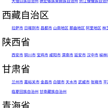
大理白族自治州
德宏傣族景颇族自治州
怒江傈僳族自治
西藏自治区
拉萨市
日喀则市
昌都市
山南地区
那曲地区
阿里地区
林
陕西省
西安市
铜川市
宝鸡市
咸阳市
渭南市
延安市
汉中市
榆林
甘肃省
兰州市
嘉峪关市
金昌市
白银市
天水市
武威市
张掖市
平
临夏回族自治州
甘南藏族自治州
青海省