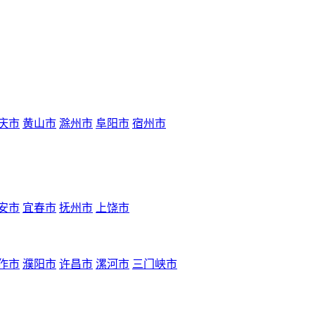
庆市
黄山市
滁州市
阜阳市
宿州市
安市
宜春市
抚州市
上饶市
作市
濮阳市
许昌市
漯河市
三门峡市