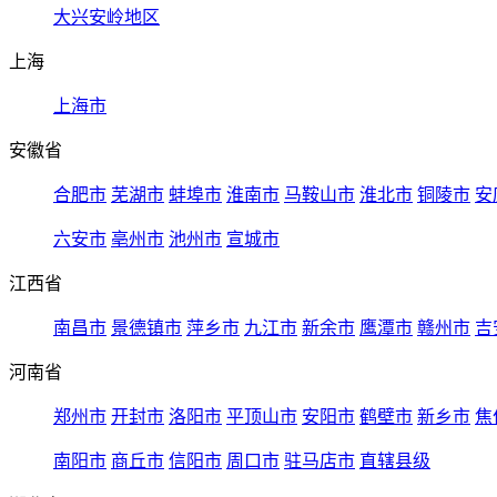
大兴安岭地区
上海
上海市
安徽省
合肥市
芜湖市
蚌埠市
淮南市
马鞍山市
淮北市
铜陵市
安
六安市
亳州市
池州市
宣城市
江西省
南昌市
景德镇市
萍乡市
九江市
新余市
鹰潭市
赣州市
吉
河南省
郑州市
开封市
洛阳市
平顶山市
安阳市
鹤壁市
新乡市
焦
南阳市
商丘市
信阳市
周口市
驻马店市
直辖县级