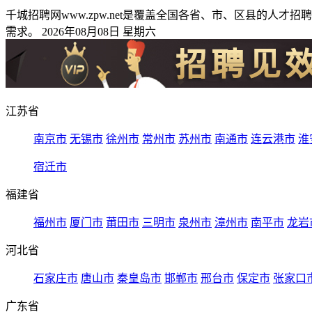
千城招聘网www.zpw.net是覆盖全国各省、市、区县的
需求。 2026年08月08日 星期六
江苏省
南京市
无锡市
徐州市
常州市
苏州市
南通市
连云港市
淮
宿迁市
福建省
福州市
厦门市
莆田市
三明市
泉州市
漳州市
南平市
龙岩
河北省
石家庄市
唐山市
秦皇岛市
邯郸市
邢台市
保定市
张家口
广东省