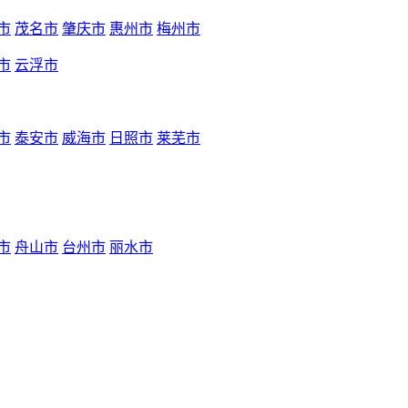
市
茂名市
肇庆市
惠州市
梅州市
市
云浮市
市
泰安市
威海市
日照市
莱芜市
市
舟山市
台州市
丽水市