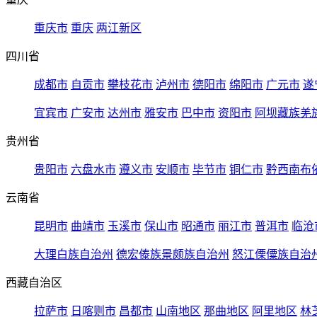
重庆市
重庆
两江新区
四川省
成都市
自贡市
攀枝花市
泸州市
德阳市
绵阳市
广元市
遂
宜宾市
广安市
达州市
雅安市
巴中市
资阳市
阿坝藏族羌
贵州省
贵阳市
六盘水市
遵义市
安顺市
毕节市
铜仁市
黔西南布
云南省
昆明市
曲靖市
玉溪市
保山市
昭通市
丽江市
普洱市
临沧
大理白族自治州
德宏傣族景颇族自治州
怒江傈僳族自治
西藏自治区
拉萨市
日喀则市
昌都市
山南地区
那曲地区
阿里地区
林