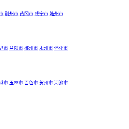
市
荆州市
黄冈市
咸宁市
随州市
界市
益阳市
郴州市
永州市
怀化市
港市
玉林市
百色市
贺州市
河池市