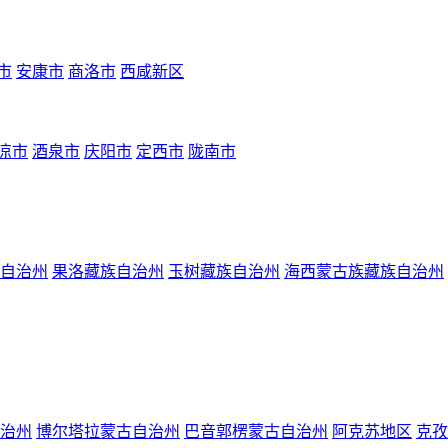
市
安康市
商洛市
西咸新区
凉市
酒泉市
庆阳市
定西市
陇南市
自治州
果洛藏族自治州
玉树藏族自治州
海西蒙古族藏族自治州
治州
博尔塔拉蒙古自治州
巴音郭楞蒙古自治州
阿克苏地区
克孜