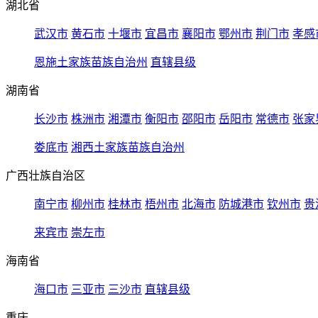
湖北省
武汉市
黄石市
十堰市
宜昌市
襄阳市
鄂州市
荆门市
孝感
恩施土家族苗族自治州
直辖县级
湖南省
长沙市
株洲市
湘潭市
衡阳市
邵阳市
岳阳市
常德市
张家
娄底市
湘西土家族苗族自治州
广西壮族自治区
南宁市
柳州市
桂林市
梧州市
北海市
防城港市
钦州市
贵
来宾市
崇左市
海南省
海口市
三亚市
三沙市
直辖县级
重庆