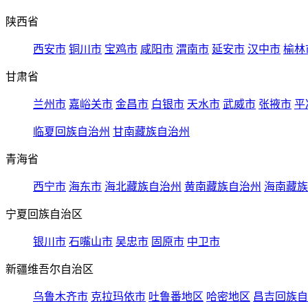
陕西省
西安市
铜川市
宝鸡市
咸阳市
渭南市
延安市
汉中市
榆林
甘肃省
兰州市
嘉峪关市
金昌市
白银市
天水市
武威市
张掖市
平
临夏回族自治州
甘南藏族自治州
青海省
西宁市
海东市
海北藏族自治州
黄南藏族自治州
海南藏族
宁夏回族自治区
银川市
石嘴山市
吴忠市
固原市
中卫市
新疆维吾尔自治区
乌鲁木齐市
克拉玛依市
吐鲁番地区
哈密地区
昌吉回族自