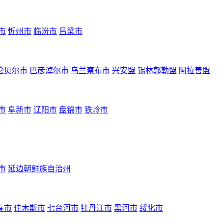
市
忻州市
临汾市
吕梁市
伦贝尔市
巴彦淖尔市
乌兰察布市
兴安盟
锡林郭勒盟
阿拉善盟
市
阜新市
辽阳市
盘锦市
铁岭市
市
延边朝鲜族自治州
春市
佳木斯市
七台河市
牡丹江市
黑河市
绥化市