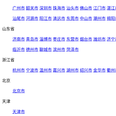
广州市
韶关市
深圳市
珠海市
汕头市
佛山市
江门市
湛江
汕尾市
河源市
阳江市
清远市
东莞市
中山市
潮州市
揭阳
山东省
济南市
青岛市
淄博市
枣庄市
东营市
烟台市
潍坊市
济宁
临沂市
德州市
聊城市
滨州市
菏泽市
浙江省
杭州市
宁波市
温州市
嘉兴市
湖州市
绍兴市
金华市
衢州
北京
北京市
天津
天津市