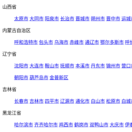
山西省
太原市
大同市
阳泉市
长治市
晋城市
朔州市
晋中市
运城
内蒙古自治区
呼和浩特市
包头市
乌海市
赤峰市
通辽市
鄂尔多斯市
呼
辽宁省
沈阳市
大连市
鞍山市
抚顺市
本溪市
丹东市
锦州市
营口
朝阳市
葫芦岛市
金普新区
吉林省
长春市
吉林市
四平市
辽源市
通化市
白山市
松原市
白城
黑龙江省
哈尔滨市
齐齐哈尔市
鸡西市
鹤岗市
双鸭山市
大庆市
伊