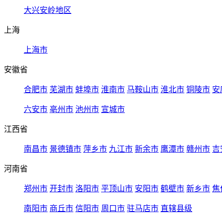
大兴安岭地区
上海
上海市
安徽省
合肥市
芜湖市
蚌埠市
淮南市
马鞍山市
淮北市
铜陵市
安
六安市
亳州市
池州市
宣城市
江西省
南昌市
景德镇市
萍乡市
九江市
新余市
鹰潭市
赣州市
吉
河南省
郑州市
开封市
洛阳市
平顶山市
安阳市
鹤壁市
新乡市
焦
南阳市
商丘市
信阳市
周口市
驻马店市
直辖县级