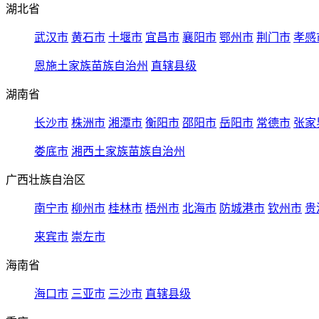
湖北省
武汉市
黄石市
十堰市
宜昌市
襄阳市
鄂州市
荆门市
孝感
恩施土家族苗族自治州
直辖县级
湖南省
长沙市
株洲市
湘潭市
衡阳市
邵阳市
岳阳市
常德市
张家
娄底市
湘西土家族苗族自治州
广西壮族自治区
南宁市
柳州市
桂林市
梧州市
北海市
防城港市
钦州市
贵
来宾市
崇左市
海南省
海口市
三亚市
三沙市
直辖县级