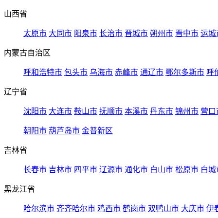
山西省
太原市
大同市
阳泉市
长治市
晋城市
朔州市
晋中市
运城
内蒙古自治区
呼和浩特市
包头市
乌海市
赤峰市
通辽市
鄂尔多斯市
呼
辽宁省
沈阳市
大连市
鞍山市
抚顺市
本溪市
丹东市
锦州市
营口
朝阳市
葫芦岛市
金普新区
吉林省
长春市
吉林市
四平市
辽源市
通化市
白山市
松原市
白城
黑龙江省
哈尔滨市
齐齐哈尔市
鸡西市
鹤岗市
双鸭山市
大庆市
伊