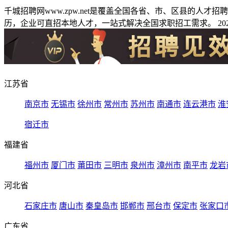
千城招聘网www.zpw.net是覆盖全国各省、市、区县的人
历，企业可直招本地人才，一站式解决全国求职招工需求。 2026
江苏省
南京市
无锡市
徐州市
常州市
苏州市
南通市
连云港市
淮
宿迁市
福建省
福州市
厦门市
莆田市
三明市
泉州市
漳州市
南平市
龙岩
河北省
石家庄市
唐山市
秦皇岛市
邯郸市
邢台市
保定市
张家口
广东省