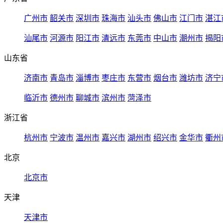
广州市
韶关市
深圳市
珠海市
汕头市
佛山市
江门市
湛江
汕尾市
河源市
阳江市
清远市
东莞市
中山市
潮州市
揭阳
山东省
济南市
青岛市
淄博市
枣庄市
东营市
烟台市
潍坊市
济宁
临沂市
德州市
聊城市
滨州市
菏泽市
浙江省
杭州市
宁波市
温州市
嘉兴市
湖州市
绍兴市
金华市
衢州
北京
北京市
天津
天津市