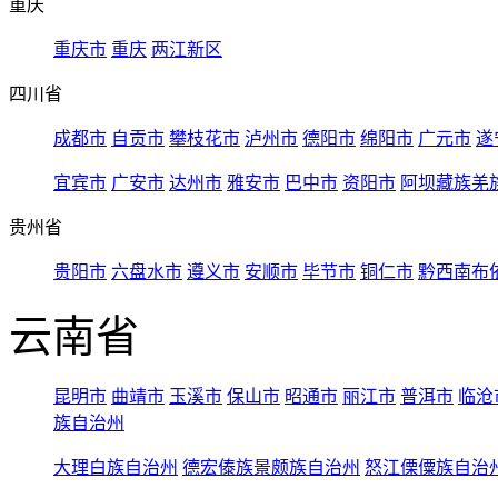
重庆
重庆市
重庆
两江新区
四川省
成都市
自贡市
攀枝花市
泸州市
德阳市
绵阳市
广元市
遂
宜宾市
广安市
达州市
雅安市
巴中市
资阳市
阿坝藏族羌
贵州省
贵阳市
六盘水市
遵义市
安顺市
毕节市
铜仁市
黔西南布
云南省
昆明市
曲靖市
玉溪市
保山市
昭通市
丽江市
普洱市
临沧
族自治州
大理白族自治州
德宏傣族景颇族自治州
怒江傈僳族自治