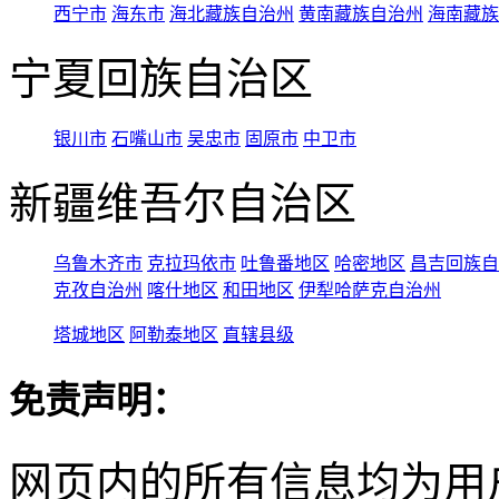
西宁市
海东市
海北藏族自治州
黄南藏族自治州
海南藏族
宁夏回族自治区
银川市
石嘴山市
吴忠市
固原市
中卫市
新疆维吾尔自治区
乌鲁木齐市
克拉玛依市
吐鲁番地区
哈密地区
昌吉回族自
克孜自治州
喀什地区
和田地区
伊犁哈萨克自治州
塔城地区
阿勒泰地区
直辖县级
免责声明：
网页内的所有信息均为用