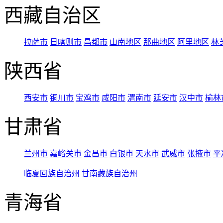
西藏自治区
拉萨市
日喀则市
昌都市
山南地区
那曲地区
阿里地区
林
陕西省
西安市
铜川市
宝鸡市
咸阳市
渭南市
延安市
汉中市
榆林
甘肃省
兰州市
嘉峪关市
金昌市
白银市
天水市
武威市
张掖市
平
临夏回族自治州
甘南藏族自治州
青海省