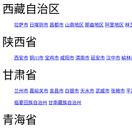
西藏自治区
拉萨市
日喀则市
昌都市
山南地区
那曲地区
阿里地区
林
陕西省
西安市
铜川市
宝鸡市
咸阳市
渭南市
延安市
汉中市
榆林
甘肃省
兰州市
嘉峪关市
金昌市
白银市
天水市
武威市
张掖市
平
临夏回族自治州
甘南藏族自治州
青海省