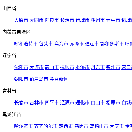
山西省
太原市
大同市
阳泉市
长治市
晋城市
朔州市
晋中市
运城
内蒙古自治区
呼和浩特市
包头市
乌海市
赤峰市
通辽市
鄂尔多斯市
呼
辽宁省
沈阳市
大连市
鞍山市
抚顺市
本溪市
丹东市
锦州市
营口
朝阳市
葫芦岛市
金普新区
吉林省
长春市
吉林市
四平市
辽源市
通化市
白山市
松原市
白城
黑龙江省
哈尔滨市
齐齐哈尔市
鸡西市
鹤岗市
双鸭山市
大庆市
伊