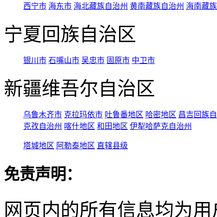
西宁市
海东市
海北藏族自治州
黄南藏族自治州
海南藏族
宁夏回族自治区
银川市
石嘴山市
吴忠市
固原市
中卫市
新疆维吾尔自治区
乌鲁木齐市
克拉玛依市
吐鲁番地区
哈密地区
昌吉回族自
克孜自治州
喀什地区
和田地区
伊犁哈萨克自治州
塔城地区
阿勒泰地区
直辖县级
免责声明：
网页内的所有信息均为用