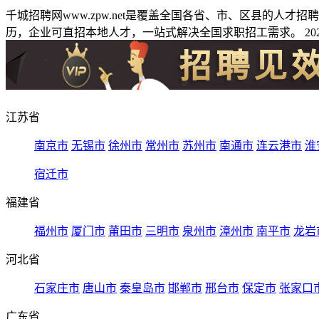
千城招聘网www.zpw.net是覆盖全国各省、市、区县的人
历，企业可直招本地人才，一站式解决全国求职招工需求。 2026
江苏省
南京市
无锡市
徐州市
常州市
苏州市
南通市
连云港市
淮
宿迁市
福建省
福州市
厦门市
莆田市
三明市
泉州市
漳州市
南平市
龙岩
河北省
石家庄市
唐山市
秦皇岛市
邯郸市
邢台市
保定市
张家口
广东省