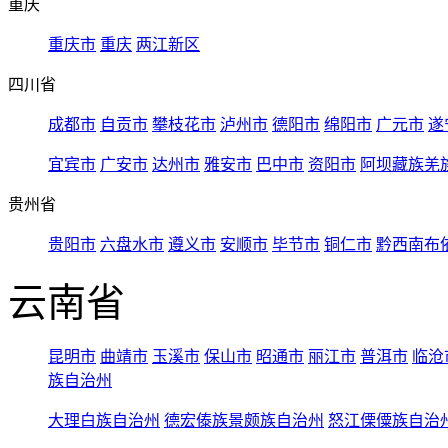
重庆
重庆市
重庆
两江新区
四川省
成都市
自贡市
攀枝花市
泸州市
德阳市
绵阳市
广元市
遂
宜宾市
广安市
达州市
雅安市
巴中市
资阳市
阿坝藏族羌
贵州省
贵阳市
六盘水市
遵义市
安顺市
毕节市
铜仁市
黔西南布
云南省
昆明市
曲靖市
玉溪市
保山市
昭通市
丽江市
普洱市
临沧
族自治州
大理白族自治州
德宏傣族景颇族自治州
怒江傈僳族自治