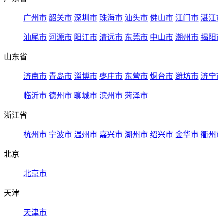
广州市
韶关市
深圳市
珠海市
汕头市
佛山市
江门市
湛江
汕尾市
河源市
阳江市
清远市
东莞市
中山市
潮州市
揭阳
山东省
济南市
青岛市
淄博市
枣庄市
东营市
烟台市
潍坊市
济宁
临沂市
德州市
聊城市
滨州市
菏泽市
浙江省
杭州市
宁波市
温州市
嘉兴市
湖州市
绍兴市
金华市
衢州
北京
北京市
天津
天津市