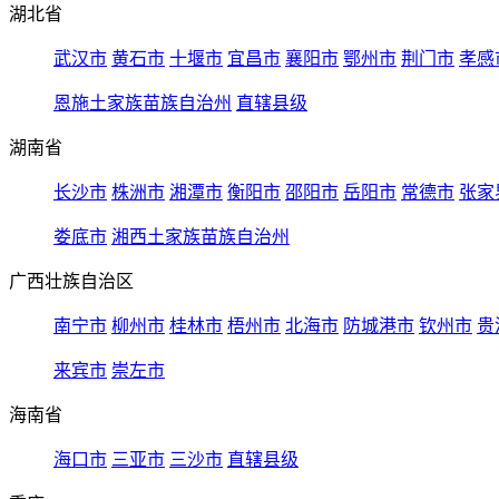
湖北省
武汉市
黄石市
十堰市
宜昌市
襄阳市
鄂州市
荆门市
孝感
恩施土家族苗族自治州
直辖县级
湖南省
长沙市
株洲市
湘潭市
衡阳市
邵阳市
岳阳市
常德市
张家
娄底市
湘西土家族苗族自治州
广西壮族自治区
南宁市
柳州市
桂林市
梧州市
北海市
防城港市
钦州市
贵
来宾市
崇左市
海南省
海口市
三亚市
三沙市
直辖县级