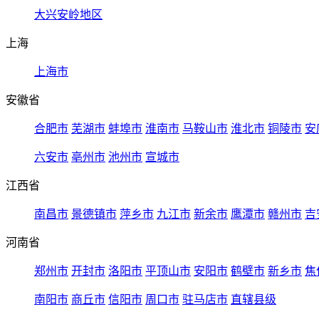
大兴安岭地区
上海
上海市
安徽省
合肥市
芜湖市
蚌埠市
淮南市
马鞍山市
淮北市
铜陵市
安
六安市
亳州市
池州市
宣城市
江西省
南昌市
景德镇市
萍乡市
九江市
新余市
鹰潭市
赣州市
吉
河南省
郑州市
开封市
洛阳市
平顶山市
安阳市
鹤壁市
新乡市
焦
南阳市
商丘市
信阳市
周口市
驻马店市
直辖县级